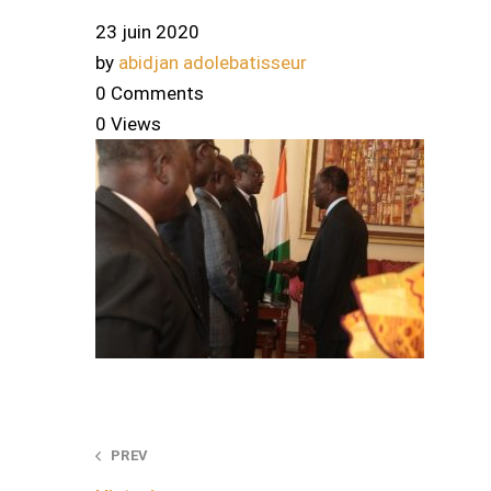
23 juin 2020
by
abidjan adolebatisseur
0 Comments
0 Views
Post
PREV