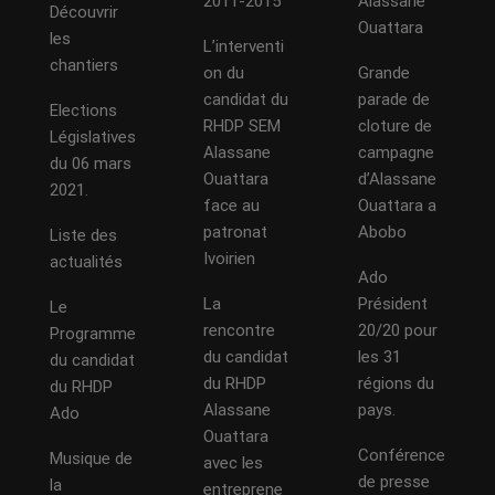
2011-2015
Alassane
Découvrir
Ouattara
les
L’interventi
chantiers
on du
Grande
candidat du
parade de
Elections
RHDP SEM
cloture de
Législatives
Alassane
campagne
du 06 mars
Ouattara
d’Alassane
2021.
face au
Ouattara a
patronat
Abobo
Liste des
Ivoirien
actualités
Ado
La
Président
Le
rencontre
20/20 pour
Programme
du candidat
les 31
du candidat
du RHDP
régions du
du RHDP
Alassane
pays.
Ado
Ouattara
Conférence
Musique de
avec les
de presse
la
entreprene