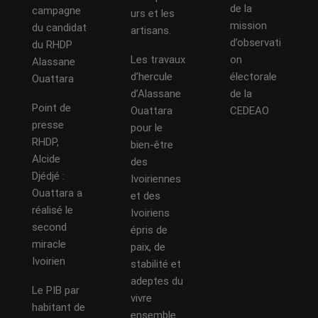
de la
campagne
urs et les
mission
du candidat
artisans.
d’observati
du RHDP
Les travaux
on
Alassane
d’hercule
électorale
Ouattara
d’Alassane
de la
Point de
Ouattara
CEDEAO
presse
pour le
RHDP,
bien-être
Alcide
des
Djédjé :
Ivoiriennes
Ouattara a
et des
réalisé le
Ivoiriens
second
épris de
miracle
paix, de
Ivoirien
stabilité et
adeptes du
Le PIB par
vivre
habitant de
ensemble.