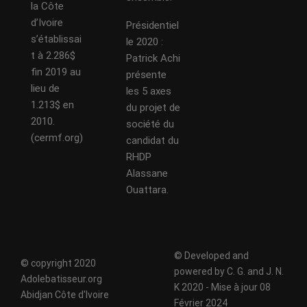
la Côte
d’Ivoire
Présidentiel
s’établissai
le 2020 :
t à 2.286$
Patrick Achi
fin 2019 au
présente
lieu de
les 5 axes
1.213$ en
du projet de
2010.
société du
(cermf.org)
candidat du
RHDP
Alassane
Ouattara.
© Developed and
© copyright 2020
powered by C. G. and J. N.
Adolebatisseur.org
K 2020 - Mise à jour 08
Abidjan Côte d'Ivoire
Février 2024