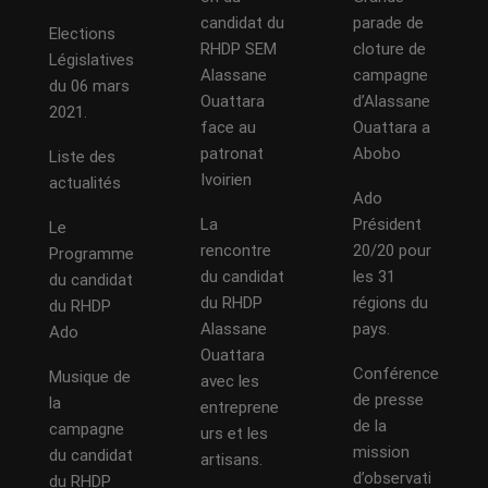
candidat du
parade de
Elections
RHDP SEM
cloture de
Législatives
Alassane
campagne
du 06 mars
Ouattara
d’Alassane
2021.
face au
Ouattara a
patronat
Abobo
Liste des
Ivoirien
actualités
Ado
La
Président
Le
rencontre
20/20 pour
Programme
du candidat
les 31
du candidat
du RHDP
régions du
du RHDP
Alassane
pays.
Ado
Ouattara
Conférence
Musique de
avec les
de presse
la
entreprene
de la
campagne
urs et les
mission
du candidat
artisans.
d’observati
du RHDP