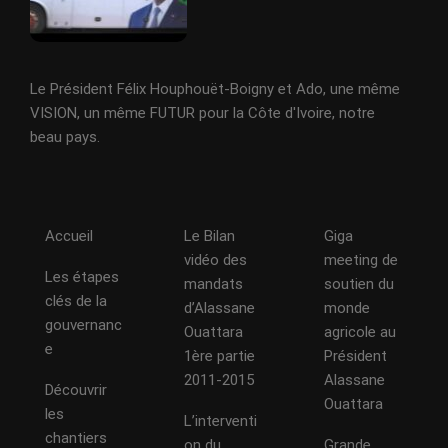
Le Président Félix Houphouët-Boigny et Ado, une même
VISION, un même FUTUR pour la Côte d'Ivoire, notre
beau pays.
Accueil
Le Bilan
Giga
vidéo des
meeting de
Les étapes
mandats
soutien du
clés de la
d’Alassane
monde
gouvernanc
Ouattara
agricole au
e
1ère partie
Président
2011-2015
Alassane
Découvrir
Ouattara
les
L’interventi
chantiers
on du
Grande