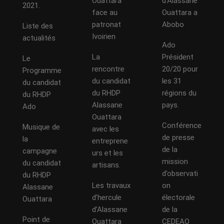
Ouattara
d’Alassane
2021.
face au
Ouattara a
patronat
Abobo
Liste des
Ivoirien
actualités
Ado
La
Président
Le
rencontre
20/20 pour
Programme
du candidat
les 31
du candidat
du RHDP
régions du
du RHDP
Alassane
pays.
Ado
Ouattara
Conférence
Musique de
avec les
de presse
la
entreprene
de la
campagne
urs et les
mission
du candidat
artisans.
d’observati
du RHDP
Les travaux
on
Alassane
d’hercule
électorale
Ouattara
d’Alassane
de la
Point de
Ouattara
CEDEAO