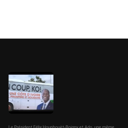
Le Président Félix Houphouët-Boigny et Ado, une même