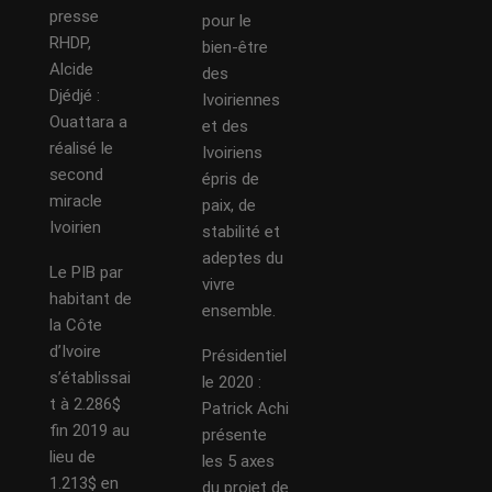
presse
pour le
RHDP,
bien-être
Alcide
des
Djédjé :
Ivoiriennes
Ouattara a
et des
réalisé le
Ivoiriens
second
épris de
miracle
paix, de
Ivoirien
stabilité et
adeptes du
Le PIB par
vivre
habitant de
ensemble.
la Côte
d’Ivoire
Présidentiel
s’établissai
le 2020 :
t à 2.286$
Patrick Achi
fin 2019 au
présente
lieu de
les 5 axes
1.213$ en
du projet de