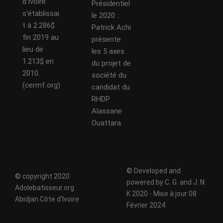
d’Ivoire
Présidentiel
s’établissai
le 2020 :
t à 2.286$
Patrick Achi
fin 2019 au
présente
lieu de
les 5 axes
1.213$ en
du projet de
2010.
société du
(cermf.org)
candidat du
RHDP
Alassane
Ouattara.
© Developed and
© copyright 2020
powered by C. G. and J. N.
Adolebatisseur.org
K 2020 - Mise à jour 08
Abidjan Côte d'Ivoire
Février 2024