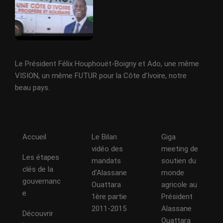
Le Président Félix Houphouët-Boigny et Ado, une même
VISION, un même FUTUR pour la Côte d'Ivoire, notre
beau pays.
Accueil
Le Bilan
Giga
vidéo des
meeting de
Les étapes
mandats
soutien du
clés de la
d’Alassane
monde
gouvernanc
Ouattara
agricole au
e
1ère partie
Président
2011-2015
Alassane
Découvrir
Ouattara