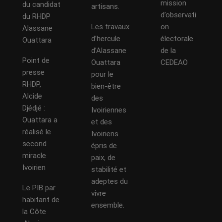
mission
du candidat
artisans.
d’observati
du RHDP
Les travaux
on
Alassane
d’hercule
électorale
Ouattara
d’Alassane
de la
Point de
Ouattara
CEDEAO
presse
pour le
RHDP,
bien-être
Alcide
des
Djédjé :
Ivoiriennes
Ouattara a
et des
réalisé le
Ivoiriens
second
épris de
miracle
paix, de
Ivoirien
stabilité et
adeptes du
Le PIB par
vivre
habitant de
ensemble.
la Côte