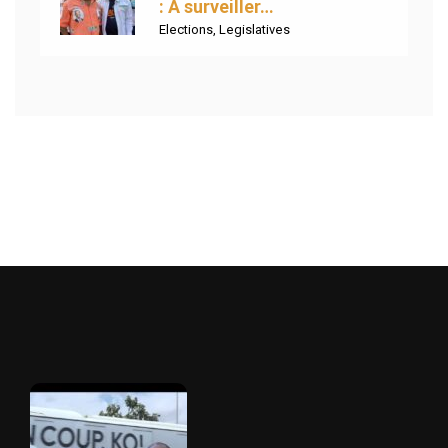
: À surveiller…
Elections
,
Legislatives