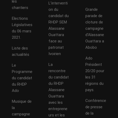
les
L’interventi
chantiers
on du
Grande
candidat du
parade de
Elections
RHDP SEM
cloture de
Législatives
Alassane
campagne
du 06 mars
Ouattara
d’Alassane
2021.
face au
Ouattara a
patronat
Abobo
Liste des
Ivoirien
actualités
Ado
La
Président
Le
rencontre
20/20 pour
Programme
du candidat
les 31
du candidat
du RHDP
régions du
du RHDP
Alassane
pays.
Ado
Ouattara
Conférence
Musique de
avec les
de presse
la
entreprene
de la
campagne
urs et les