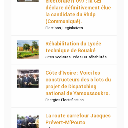
électorale n°097 : la CEI
déclare définitivement élue
la candidate du Rhdp
(Communiqué).
Elections
,
Legislatives
Réhabilitation du Lycée
technique de Bouaké
Sites Scolaires Crées Ou Réhabilités
Côte d’Ivoire : Voici les
constructeurs des 5 lots du
projet de Dispatching
national de Yamoussoukro.
Energies Electrification
La route carrefour Jacques
Prévert-M’Pouto