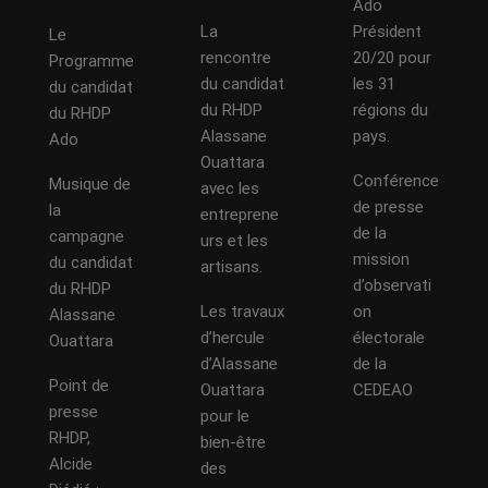
Ado
La
Président
Le
rencontre
20/20 pour
Programme
du candidat
les 31
du candidat
du RHDP
régions du
du RHDP
Alassane
pays.
Ado
Ouattara
Conférence
Musique de
avec les
de presse
la
entreprene
de la
campagne
urs et les
mission
du candidat
artisans.
d’observati
du RHDP
Les travaux
on
Alassane
d’hercule
électorale
Ouattara
d’Alassane
de la
Point de
Ouattara
CEDEAO
presse
pour le
RHDP,
bien-être
Alcide
des