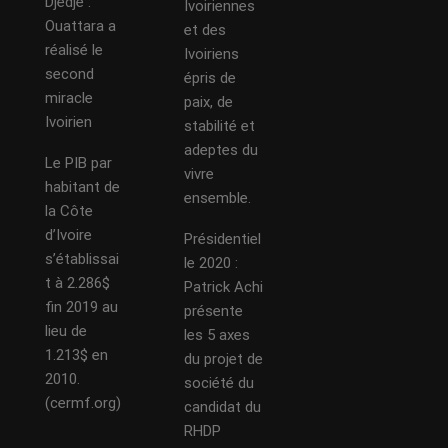
Djédjé :
Ivoiriennes
Ouattara a
et des
réalisé le
Ivoiriens
second
épris de
miracle
paix, de
Ivoirien
stabilité et
adeptes du
Le PIB par
vivre
habitant de
ensemble.
la Côte
d’Ivoire
Présidentiel
s’établissai
le 2020 :
t à 2.286$
Patrick Achi
fin 2019 au
présente
lieu de
les 5 axes
1.213$ en
du projet de
2010.
société du
(cermf.org)
candidat du
RHDP