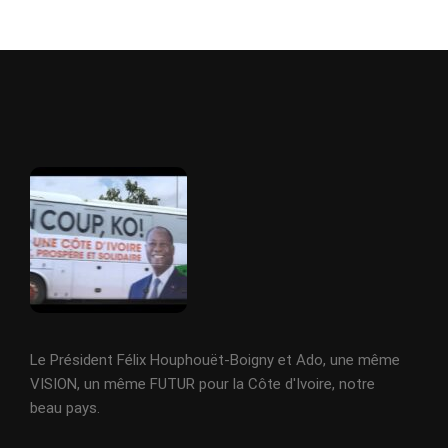
Le Président Félix Houphouët-Boigny et Ado, une même
VISION, un même FUTUR pour la Côte d'Ivoire, notre
beau pays.