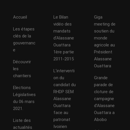
Accueil
Le Bilan
Giga
vidéo des
meeting de
Les étapes
mandats
soutien du
clés de la
d’Alassane
monde
gouvernanc
Ouattara
agricole au
e
1ère partie
Président
2011-2015
Alassane
Découvrir
Ouattara
les
L’interventi
chantiers
on du
Grande
candidat du
parade de
Elections
RHDP SEM
cloture de
Législatives
Alassane
campagne
du 06 mars
Ouattara
d’Alassane
2021.
face au
Ouattara a
patronat
Abobo
Liste des
Ivoirien
actualités