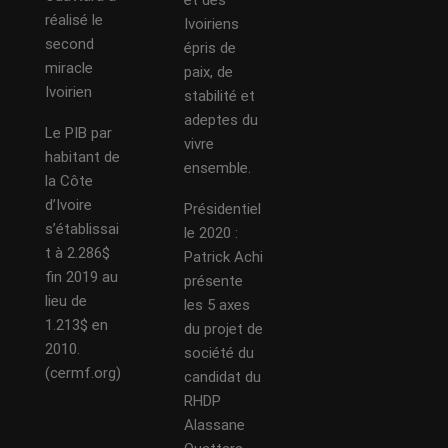
réalisé le
Ivoiriens
second
épris de
miracle
paix, de
Ivoirien
stabilité et
adeptes du
Le PIB par
vivre
habitant de
ensemble.
la Côte
d’Ivoire
Présidentiel
s’établissai
le 2020 :
t à 2.286$
Patrick Achi
fin 2019 au
présente
lieu de
les 5 axes
1.213$ en
du projet de
2010.
société du
(cermf.org)
candidat du
RHDP
Alassane