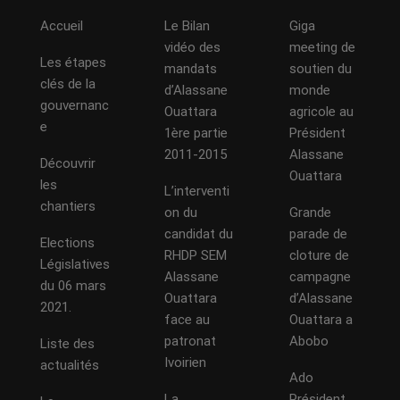
Accueil
Le Bilan
Giga
vidéo des
meeting de
Les étapes
mandats
soutien du
clés de la
d’Alassane
monde
gouvernanc
Ouattara
agricole au
e
1ère partie
Président
2011-2015
Alassane
Découvrir
Ouattara
les
L’interventi
chantiers
on du
Grande
candidat du
parade de
Elections
RHDP SEM
cloture de
Législatives
Alassane
campagne
du 06 mars
Ouattara
d’Alassane
2021.
face au
Ouattara a
patronat
Abobo
Liste des
Ivoirien
actualités
Ado
La
Président