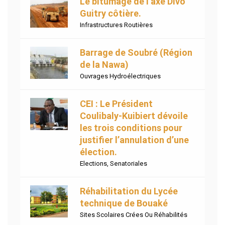
Le bîtumage de l’axe Divo
Guitry côtière.
Infrastructures Routières
Barrage de Soubré (Région
de la Nawa)
Ouvrages Hydroélectriques
CEI : Le Président
Coulibaly-Kuibiert dévoile
les trois conditions pour
justifier l’annulation d’une
élection.
Elections
,
Senatoriales
Réhabilitation du Lycée
technique de Bouaké
Sites Scolaires Crées Ou Réhabilités