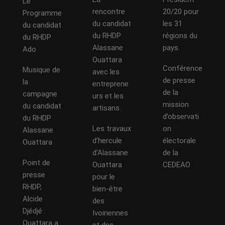
Le
rencontre
20/20 pour
Programme
du candidat
les 31
du candidat
du RHDP
régions du
du RHDP
Alassane
pays.
Ado
Ouattara
Conférence
Musique de
avec les
de presse
la
entreprene
de la
campagne
urs et les
mission
du candidat
artisans.
d’observati
du RHDP
Les travaux
on
Alassane
d’hercule
électorale
Ouattara
d’Alassane
de la
Point de
Ouattara
CEDEAO
presse
pour le
RHDP,
bien-être
Alcide
des
Djédjé :
Ivoiriennes
Ouattara a
et des