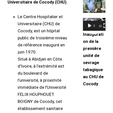
Universitaire de Cocody (CHU).
Le Centre Hospitalier et
Lecteur
Universitaire (CHU) de
00:00
02:16
vidéo
Cocody, est un hôpital
Inaugurati
public de troisième niveau
on de la
de référence inauguré en
première
juin 1970.
unité de
Situé à Abidjan en Côte
sevrage
d'Ivoire, à l’extrémité est
tabagique
du boulevard de
au CHU de
l’université, à proximité
Cocody
immédiate de l’Université
FELIX HOUPHOUET
BOIGNY de Cocody, cet
établissement sanitaire