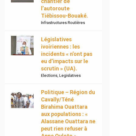
chantier de
l’autoroute
Tiébissou-Bouaké.
Infrastructures Routières
Législatives
ivoiriennes : les
incidents « n’ont pas
eu d’impacts sur le
scrutin » (UA).
Elections
,
Legislatives
Politique – Région du
Cavally/Téné
Birahima Ouattara
aux populations : «
Alassane Ouattara ne
peut rien refuser à
Anne Ouloto ».