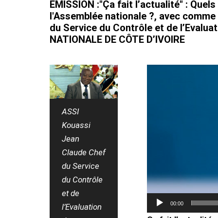
EMISSION :"Ça fait l’actualité" : Quel
l'Assemblée nationale ?, avec comme 
du Service du Contrôle et de l’Evalu
NATIONALE DE CÔTE D’IVOIRE
Lecteur
vidéo
ASSI
Kouassi
Jean
Claude Chef
du Service
du Contrôle
et de
00:00
l’Evaluation