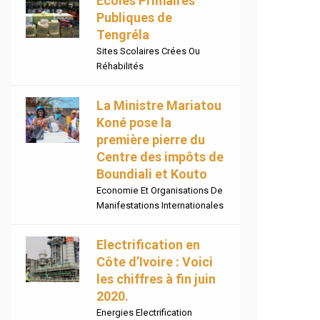
Ecoles Primaires
Publiques de
Tengréla
Sites Scolaires Crées Ou
Réhabilités
La Ministre Mariatou
Koné pose la
première pierre du
Centre des impôts de
Boundiali et Kouto
Economie Et Organisations De
Manifestations Internationales
Electrification en
Côte d’Ivoire : Voici
les chiffres à fin juin
2020.
Energies Electrification