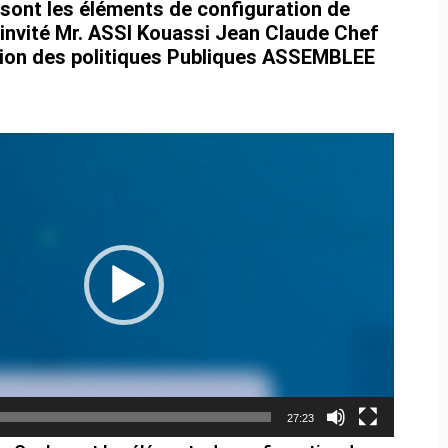
s sont les éléments de configuration de
invité Mr. ASSI Kouassi Jean Claude Chef
ation des politiques Publiques ASSEMBLEE
27:23