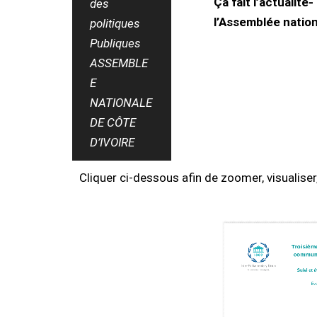
Ça fait l’actualit
des
l’Assemblée nation
politiques
Publiques
ASSEMBLE
E
NATIONALE
DE CÔTE
D’IVOIRE
Cliquer ci-dessous afin de zoomer, visualise