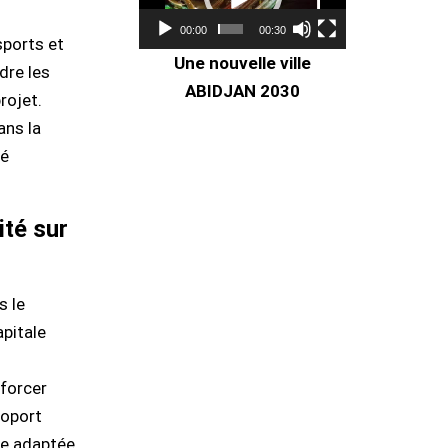
00:00
00:30
nsports et
Une nouvelle ville
dre les
ABIDJAN 2030
rojet.
ans la
té
ité sur
s le
apitale
nforcer
roport
ère adaptée