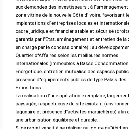
aux demandes des investisseurs ; à l’'aménagement 
zone vitrine de la nouvelle Côte d’Ivoire, favorisant l
implantations d’'entreprises locales et internationa
cadre juridique et financier stable et sécurisé (droit
garantis par l’'Etat, aménagement et entretien de la 
en charge par le concessionnaire) ; au développemen
Quartier d’'Affaires selon les meilleures normes
internationales (immeubles à Basse Consommation
Energétique, entretien mutualisé des espaces public
présence d’'équipements publics de type Palais des
Expositions.
La réalisation d’'une opération exemplaire, largemen
paysagée, respectueuse du site existant (environn
lagunaire et présence d’'activités maraichères) afin 
une urbanisation équilibrée et durable.
Si ce projet venait à se réaliser nul doute qu’'Abidjan 