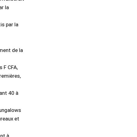
ar la
is par la
ment de la
ds F CFA,
remières,
ant 40 à
bungalows
ureaux et
nt à