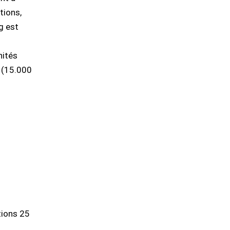
tions,
g est
nités
s (15.000
tions 25