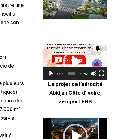
nistre une
nseil a
onné son
Lecteur
vidéo
ort
icie de
00:00
01:51
e plusieurs
Le projet de l’aérocité
tiques),
Abidjan Côte d’Ivoire,
n parc des
aéroport FHB
27.000 m²
(parvis
Lecteur
vidéo
valué