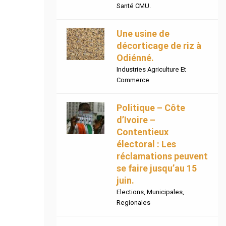
Santé CMU.
Une usine de
décorticage de riz à
Odiénné.
Industries Agriculture Et
Commerce
Politique – Côte
d’Ivoire –
Contentieux
électoral : Les
réclamations peuvent
se faire jusqu’au 15
juin.
Elections
,
Municipales
,
Regionales