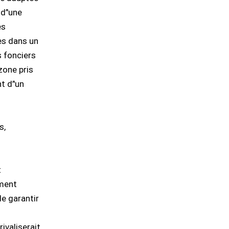
d’'une
es
les dans un
s fonciers
zone pris
t d’'un
s,
t
ement
de garantir
rivaliserait