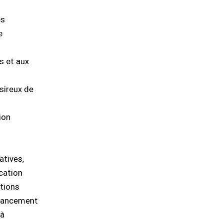
es
e
s et aux
sireux de
ion
atives,
cation
ctions
’avancement
 à