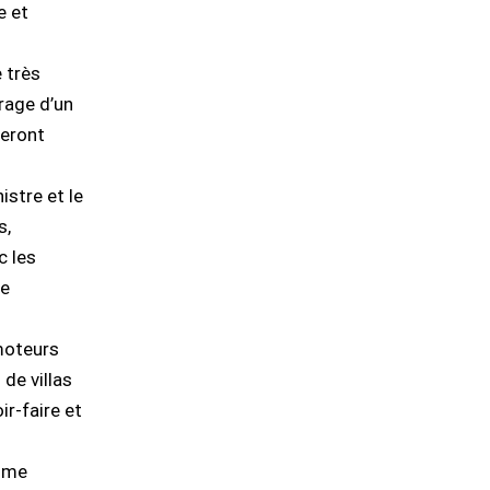
e et
 très
rage d’un
seront
istre et le
s,
c les
de
omoteurs
de villas
r-faire et
amme