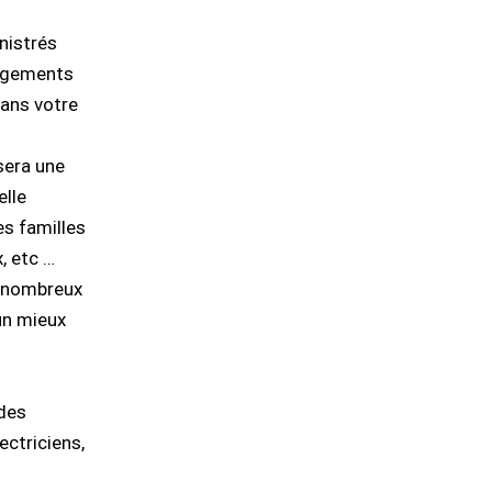
inistrés
logements
ans votre
sera une
elle
s familles
x, etc …
e nombreux
 un mieux
 des
ectriciens,