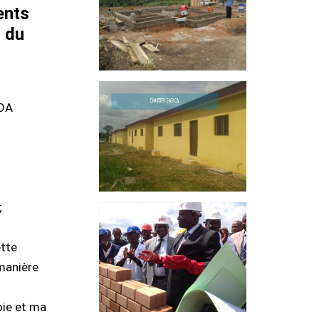
ents
n du
NOA
;
ette
manière
oie et ma