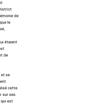
et
strict
érémonie de
que le
el,
qui étaient
est
nt de
 et se
ent.
alisé cette
r sur ses
 qui est