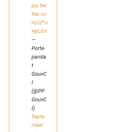
pic.twi
tter.co
m/IZ1v
HjrL6V
—
Porte-
parola
t
GouvC
I
(@PP
GouvC
I)
Septe
mber