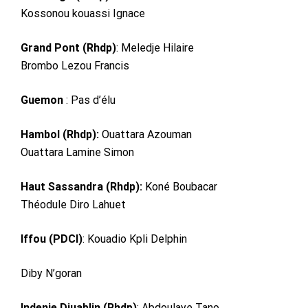
Kossonou kouassi Ignace
Grand Pont (Rhdp)
: Meledje Hilaire
Brombo Lezou Francis
Guemon
: Pas d’élu
Hambol (Rhdp):
Ouattara Azouman
Ouattara Lamine Simon
Haut Sassandra (Rhdp):
Koné Boubacar
Théodule Diro Lahuet
Iffou (PDCI)
: Kouadio Kpli Delphin
Diby N’goran
Indenie Djuablin (Rhdp)
: Abdoulaye Tano