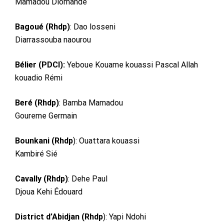
Mamadou Diomandé
Bagoué (Rhdp)
: Dao losseni
Diarrassouba naourou
Bélier (PDCI):
Yeboue Kouame kouassi Pascal Allah
kouadio Rémi
Beré (Rhdp)
: Bamba Mamadou
Goureme Germain
Bounkani (Rhdp
): Ouattara kouassi
Kambiré Sié
Cavally (Rhdp)
: Dehe Paul
Djoua Kehi Édouard
District d’Abidjan (Rhdp
): Yapi Ndohi