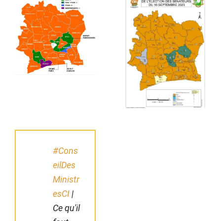
#Cons
eilDes
Ministr
esCI
|
Ce qu'il