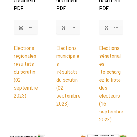
document
document
document
PDF
PDF
PDF
Elections
Elections
Elections
régionales
municipale
sénatorial
résultats
s
es
du scrutin
résultats
télécharg
(02
du scrutin
ez la liste
septembre
(02
des
2023)
septembre
électeurs
2023)
(16
septembre
2023)