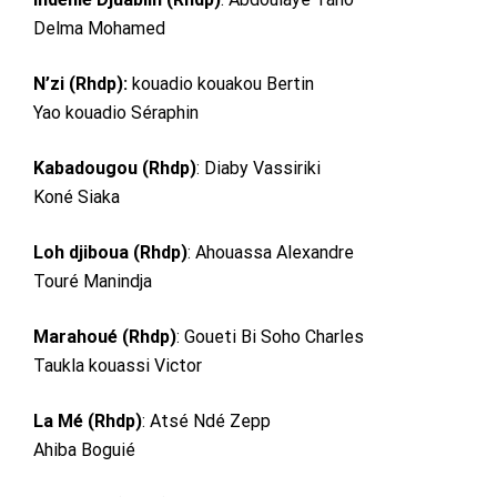
Delma Mohamed
N’zi (Rhdp):
kouadio kouakou Bertin
Yao kouadio Séraphin
Kabadougou (Rhdp)
: Diaby Vassiriki
Koné Siaka
Loh djiboua (Rhdp)
: Ahouassa Alexandre
Touré Manindja
Marahoué (Rhdp)
: Goueti Bi Soho Charles
Taukla kouassi Victor
La Mé (Rhdp)
: Atsé Ndé Zepp
Ahiba Boguié