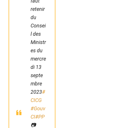
faut
retenir
du
Consei
l des
Ministr
es du
mercre
di 13
septe
mbre
2023
#
CICG
#Gouv
CI
#PP
📷