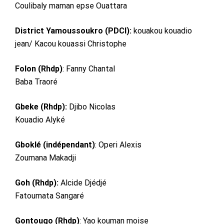
Coulibaly maman epse Ouattara
District Yamoussoukro (PDCI):
kouakou kouadio
jean/ Kacou kouassi Christophe
Folon (Rhdp)
: Fanny Chantal
Baba Traoré
Gbeke (Rhdp):
Djibo Nicolas
Kouadio Alyké
Gboklé (indépendant)
: Operi Alexis
Zoumana Makadji
Goh (Rhdp):
Alcide Djédjé
Fatoumata Sangaré
Gontougo (Rhdp)
: Yao kouman moise