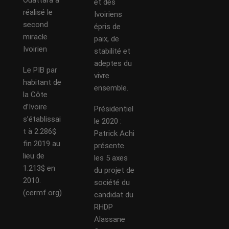
Ouattara a
et des
réalisé le
Ivoiriens
second
épris de
miracle
paix, de
Ivoirien
stabilité et
adeptes du
Le PIB par
vivre
habitant de
ensemble.
la Côte
d’Ivoire
Présidentiel
s’établissai
le 2020 :
t à 2.286$
Patrick Achi
fin 2019 au
présente
lieu de
les 5 axes
1.213$ en
du projet de
2010.
société du
(cermf.org)
candidat du
RHDP
Alassane