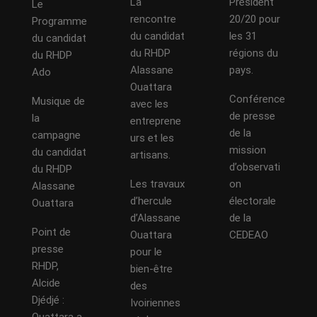
La
Président
Le
rencontre
20/20 pour
Programme
du candidat
les 31
du candidat
du RHDP
régions du
du RHDP
Alassane
pays.
Ado
Ouattara
Conférence
Musique de
avec les
de presse
la
entreprene
de la
campagne
urs et les
mission
du candidat
artisans.
d’observati
du RHDP
Les travaux
on
Alassane
d’hercule
électorale
Ouattara
d’Alassane
de la
Point de
Ouattara
CEDEAO
presse
pour le
RHDP,
bien-être
Alcide
des
Djédjé :
Ivoiriennes