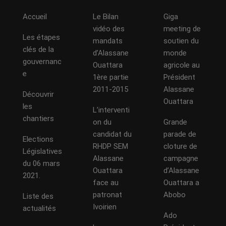
Accueil
Le Bilan
Giga
vidéo des
meeting de
Les étapes
mandats
soutien du
clés de la
d’Alassane
monde
gouvernanc
Ouattara
agricole au
e
1ère partie
Président
2011-2015
Alassane
Découvrir
Ouattara
les
L’interventi
chantiers
on du
Grande
candidat du
parade de
Elections
RHDP SEM
cloture de
Législatives
Alassane
campagne
du 06 mars
Ouattara
d’Alassane
2021.
face au
Ouattara a
patronat
Abobo
Liste des
Ivoirien
actualités
Ado