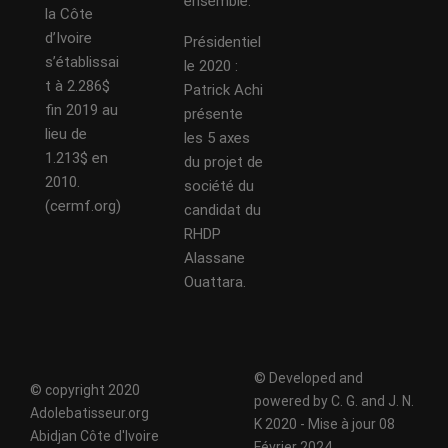
ensemble.
la Côte
d’Ivoire
Présidentiel
s’établissai
le 2020 :
t à 2.286$
Patrick Achi
fin 2019 au
présente
lieu de
les 5 axes
1.213$ en
du projet de
2010.
société du
(cermf.org)
candidat du
RHDP
Alassane
Ouattara.
© Developed and
© copyright 2020
powered by C. G. and J. N.
Adolebatisseur.org
K 2020 - Mise à jour 08
Abidjan Côte d'Ivoire
Février 2024