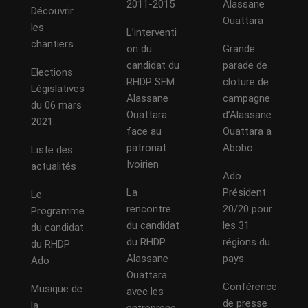
2011-2015
Alassane
Découvrir
Ouattara
les
L’interventi
chantiers
on du
Grande
candidat du
parade de
Elections
RHDP SEM
cloture de
Législatives
Alassane
campagne
du 06 mars
Ouattara
d’Alassane
2021.
face au
Ouattara a
patronat
Abobo
Liste des
Ivoirien
actualités
Ado
La
Président
Le
rencontre
20/20 pour
Programme
du candidat
les 31
du candidat
du RHDP
régions du
du RHDP
Alassane
pays.
Ado
Ouattara
Conférence
Musique de
avec les
de presse
la