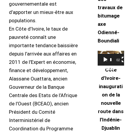
gouvernementale est
travaux de
d’apporter un mieux-être aux
bitumage
populations.
axe
En Côte d’Ivoire, le taux de
Odienné-
pauvreté connaît une
Boundiali
importante tendance baissière
depuis l’arrivée aux affaires en
Lecteur
00:00
02:56
2011 de l’Expert en économie,
vidéo
Côte
finance et développement,
d’Ivoire-
Alassane Ouattara, ancien
inaugurati
Gouverneur de la Banque
on de la
Centrale des Etats de l’Afrique
nouvelle
de l’Ouest (BCEAO), ancien
route dans
Président du Comité
l’Indénie-
Interministériel de
Djuablin
Coordination du Programme