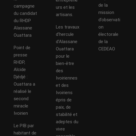
entreprene
de la
campagne
urs et les
mission
du candidat
artisans.
d’observati
du RHDP
Les travaux
on
Alassane
d’hercule
électorale
Ouattara
d’Alassane
de la
Point de
Ouattara
CEDEAO
presse
pour le
RHDP,
bien-être
Alcide
des
Djédjé :
Ivoiriennes
Ouattara a
et des
réalisé le
Ivoiriens
second
épris de
miracle
paix, de
Ivoirien
stabilité et
adeptes du
Le PIB par
vivre
habitant de