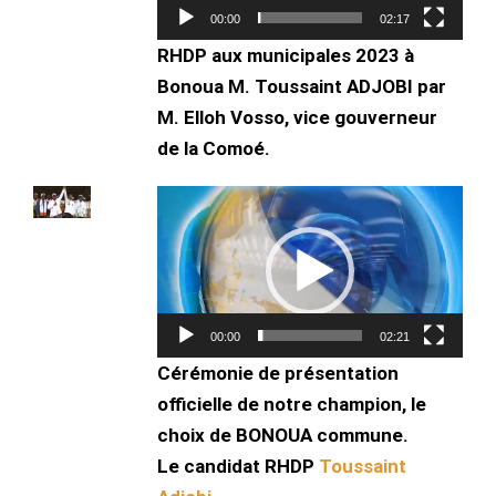
00:00
02:17
RHDP aux municipales 2023 à
Bonoua M. Toussaint ADJOBI par
M. Elloh Vosso, vice gouverneur
de la Comoé.
Lecteur
vidéo
00:00
02:21
Cérémonie de présentation
officielle de notre champion, le
choix de BONOUA commune.
Le candidat RHDP
Toussaint