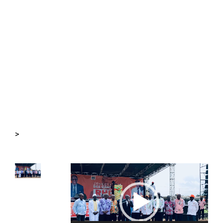
>
Lecteur
vidéo