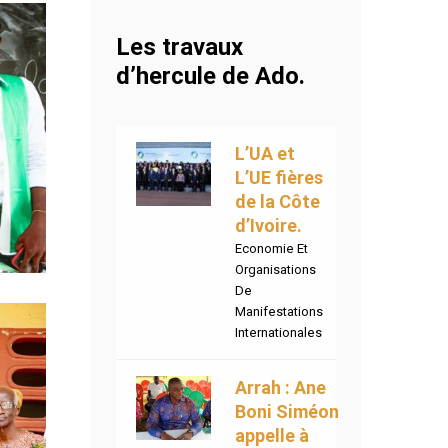
Les travaux
d’hercule de Ado.
L’UA et
L’UE fières
de la Côte
d’Ivoire.
Economie Et
Organisations
De
Manifestations
Internationales
Arrah : Ane
Boni Siméon
appelle à