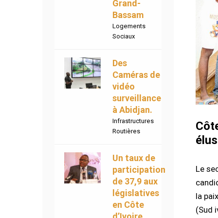
Grand-
Bassam
Logements
Sociaux
Des
Caméras de
vidéo
surveillance
à Abidjan.
Infrastructures
Côte
Routières
élu
Un taux de
Le sec
participation
de 37,9 aux
candi
législatives
la pai
en Côte
(Sud i
d’Ivoire