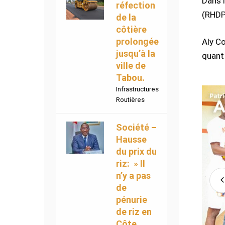
Dans 
réfection
(RHDP)
de la
côtière
prolongée
Aly Co
jusqu’à la
quant 
ville de
Tabou.
Infrastructures
Routières
Société –
Hausse
du prix du
riz: » Il
n’y a pas
de
pénurie
de riz en
Côte