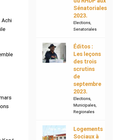
du RHDP aux
Sénatoriales
2023.
 Achi
Elections
,
ile
Senatoriales
Éditos :
Les leçons
semble
des trois
scrutins
de
septembre
2023.
6 mars
Elections
,
Municipales
,
ions
Regionales
Logements
Sociaux à