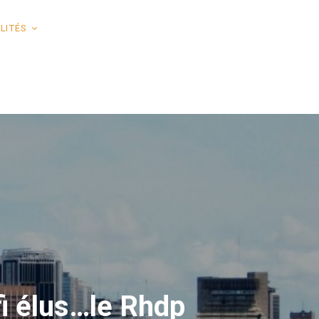
LITÉS
ffi élus…le Rhdp