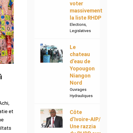
voter
massivement
la liste RHDP
Elections
,
Legislatives
Le
chateau
d’eau de
Yopougon
Niangon
i
Nord
Ouvrages
Hydrauliques
Achi,
tie et
Côte
d’Ivoire-AIP/
ne
Une razzia
ultats