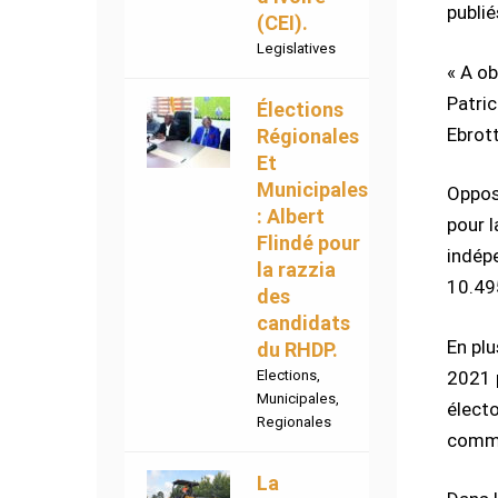
publi
(CEI).
Legislatives
« A ob
Patric
Élections
Ebrott
Régionales
Et
Municipales
Oppos
: Albert
pour l
Flindé pour
indép
la razzia
10.49
des
candidats
En plu
du RHDP.
2021 
Elections
,
Municipales
,
élect
Regionales
comm
La