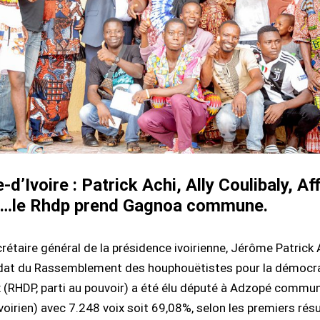
-d’Ivoire : Patrick Achi, Ally Coulibaly, Aff
s…le Rhdp prend Gagnoa commune.
rétaire général de la présidence ivoirienne, Jérôme Patrick 
dat du Rassemblement des houphouëtistes pour la démocra
x (RHDP, parti au pouvoir) a été élu député à Adzopé commu
voirien) avec 7.248 voix soit 69,08%, selon les premiers rés