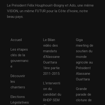
Le Président Félix Houphouët-Boigny et Ado, une même
VISION, un même FUTUR pour la Côte d'Ivoire, notre
beau pays.
Accueil
Le Bilan
Giga
vidéo des
meeting de
Les étapes
mandats
soutien du
clés de la
d’Alassane
monde
gouvernanc
Ouattara
agricole au
e
1ère partie
Président
2011-2015
Alassane
Découvrir
Ouattara
les
L’interventi
chantiers
on du
Grande
candidat du
parade de
Elections
RHDP SEM
cloture de
Législatives