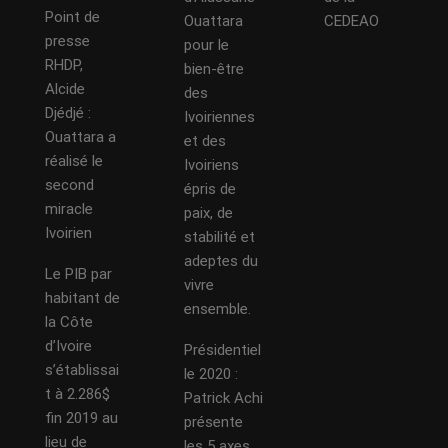
Point de
Ouattara
CEDEAO
presse
pour le
RHDP,
bien-être
Alcide
des
Djédjé :
Ivoiriennes
Ouattara a
et des
réalisé le
Ivoiriens
second
épris de
miracle
paix, de
Ivoirien
stabilité et
adeptes du
Le PIB par
vivre
habitant de
ensemble.
la Côte
d’Ivoire
Présidentiel
s’établissai
le 2020 :
t à 2.286$
Patrick Achi
fin 2019 au
présente
lieu de
les 5 axes