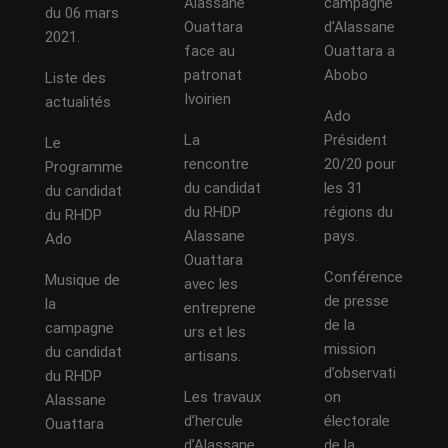
Alassane
campagne
du 06 mars
Ouattara
d’Alassane
2021.
face au
Ouattara a
patronat
Abobo
Liste des
Ivoirien
actualités
Ado
La
Président
Le
rencontre
20/20 pour
Programme
du candidat
les 31
du candidat
du RHDP
régions du
du RHDP
Alassane
pays.
Ado
Ouattara
Conférence
Musique de
avec les
de presse
la
entreprene
de la
campagne
urs et les
mission
du candidat
artisans.
d’observati
du RHDP
Les travaux
on
Alassane
d’hercule
électorale
Ouattara
d’Alassane
de la