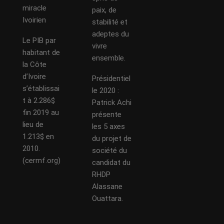
miracle
paix, de
Ivoirien
stabilité et
adeptes du
Le PIB par
vivre
habitant de
ensemble.
la Côte
d’Ivoire
Présidentiel
s’établissai
le 2020 :
t à 2.286$
Patrick Achi
fin 2019 au
présente
lieu de
les 5 axes
1.213$ en
du projet de
2010.
société du
(cermf.org)
candidat du
RHDP
Alassane
Ouattara.