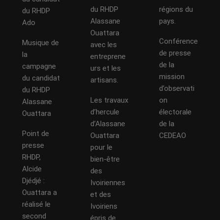
du RHDP
régions du
du RHDP
Alassane
pays.
Ado
Ouattara
Conférence
Musique de
avec les
de presse
la
entreprene
de la
campagne
urs et les
mission
du candidat
artisans.
d’observati
du RHDP
Les travaux
on
Alassane
d’hercule
électorale
Ouattara
d’Alassane
de la
Point de
Ouattara
CEDEAO
presse
pour le
RHDP,
bien-être
Alcide
des
Djédjé :
Ivoiriennes
Ouattara a
et des
réalisé le
Ivoiriens
second
épris de