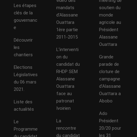
vidéo des
meeting de
Les étapes
mandats
soutien du
clés de la
d’Alassane
monde
gouvernanc
Ouattara
agricole au
e
1ère partie
Président
2011-2015
Alassane
Découvrir
Ouattara
les
L’interventi
chantiers
on du
Grande
candidat du
parade de
Elections
RHDP SEM
cloture de
Législatives
Alassane
campagne
du 06 mars
Ouattara
d’Alassane
2021.
face au
Ouattara a
patronat
Abobo
Liste des
Ivoirien
actualités
Ado
La
Président
Le
rencontre
20/20 pour
Programme
du candidat
les 31
du candidat