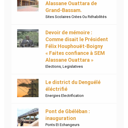
Alassane Ouattara de
Grand-Bassam.
Sites Scolaires Crées Ou Réhabilités
Devoir de mémoire :
Comme disait le Président
Félix Houphouët-Boigny
« Faites confiance à SEM
Alassane Ouattara »
Elections
,
Legislatives
Le district du Denguélé
éléctrifié
Energies Electrification
Pont de Gbéléban :
inauguration
Ponts Et Echangeurs