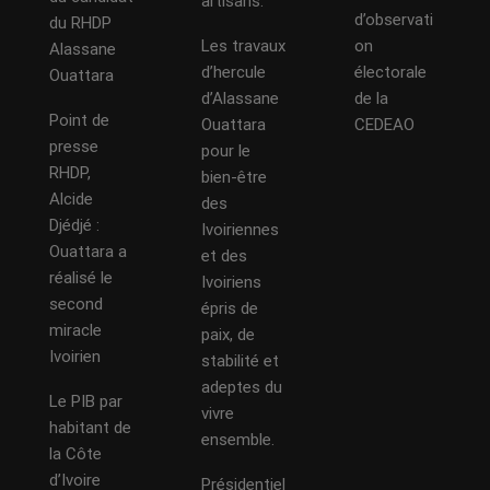
artisans.
d’observati
du RHDP
Les travaux
on
Alassane
d’hercule
électorale
Ouattara
d’Alassane
de la
Point de
Ouattara
CEDEAO
presse
pour le
RHDP,
bien-être
Alcide
des
Djédjé :
Ivoiriennes
Ouattara a
et des
réalisé le
Ivoiriens
second
épris de
miracle
paix, de
Ivoirien
stabilité et
adeptes du
Le PIB par
vivre
habitant de
ensemble.
la Côte
d’Ivoire
Présidentiel