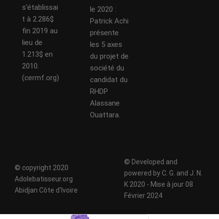
s’établissai
le 2020 :
t à 2.286$
Patrick Achi
fin 2019 au
présente
lieu de
les 5 axes
1.213$ en
du projet de
2010.
société du
(cermf.org)
candidat du
RHDP
Alassane
Ouattara.
© Developed and
© copyright 2020
powered by C. G. and J. N.
Adolebatisseur.org
K 2020 - Mise à jour 08
Abidjan Côte d'Ivoire
Février 2024