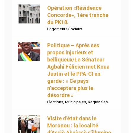
Opération «Résidence
Concorde», 1ère tranche
du PK18.
Logements Sociaux
Politique – Après ses
propos injurieux et
belliqueux/Le Sénateur
Agbahi Félicien met Koua
Justin et le PPA-CI en
garde : « Ce pays
n’acceptera plus le
désordre »
Elections
,
Municipales
,
Regionales
Visite d’état dans le
Moronou : la localité
d’Assiè Akpèssè s’illumine.