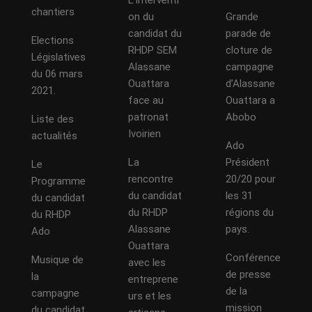
L’interventi
chantiers
on du
Grande
candidat du
parade de
Elections
RHDP SEM
cloture de
Législatives
Alassane
campagne
du 06 mars
Ouattara
d’Alassane
2021.
face au
Ouattara a
patronat
Abobo
Liste des
Ivoirien
actualités
Ado
La
Président
Le
rencontre
20/20 pour
Programme
du candidat
les 31
du candidat
du RHDP
régions du
du RHDP
Alassane
pays.
Ado
Ouattara
Conférence
Musique de
avec les
de presse
la
entreprene
de la
campagne
urs et les
mission
du candidat