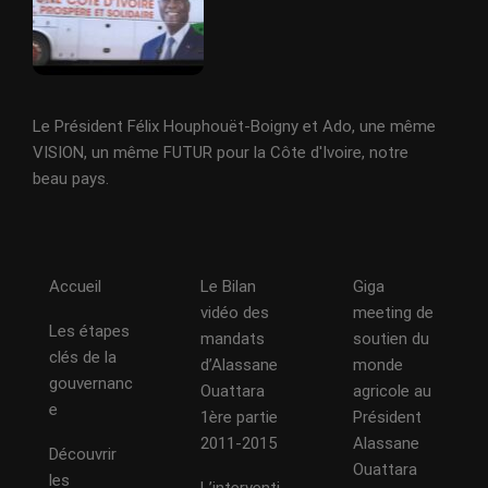
Le Président Félix Houphouët-Boigny et Ado, une même
VISION, un même FUTUR pour la Côte d'Ivoire, notre
beau pays.
Accueil
Le Bilan
Giga
vidéo des
meeting de
Les étapes
mandats
soutien du
clés de la
d’Alassane
monde
gouvernanc
Ouattara
agricole au
e
1ère partie
Président
2011-2015
Alassane
Découvrir
Ouattara
les