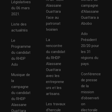
Législatives
Alassane
campagne
du 06 mars
Ouattara
d’Alassane
2021.
face au
Ouattara a
patronat
Abobo
Liste des
Ivoirien
actualités
Ado
La
Président
Le
rencontre
20/20 pour
Programme
du candidat
les 31
du candidat
du RHDP
régions du
du RHDP
Alassane
pays.
Ado
Ouattara
Conférence
Musique de
avec les
de presse
la
entreprene
de la
campagne
urs et les
mission
du candidat
artisans.
d’observati
du RHDP
Les travaux
on
Alassane
d’hercule
électorale
Ouattara