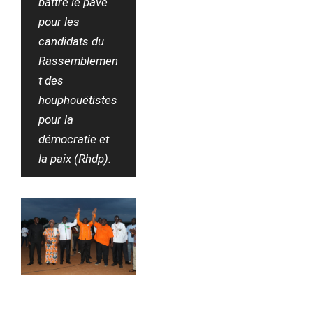
battre le pavé
pour les
candidats du
Rassemblemen
t des
houphouëtistes
pour la
démocratie et
la paix (Rhdp).