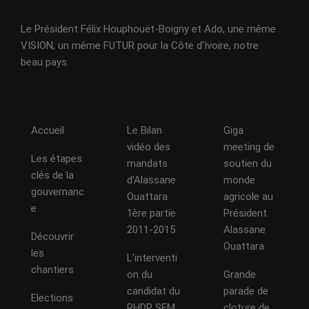
Le Président Félix Houphouët-Boigny et Ado, une même
VISION, un même FUTUR pour la Côte d'Ivoire, notre
beau pays.
Accueil
Le Bilan
Giga
vidéo des
meeting de
Les étapes
mandats
soutien du
clés de la
d’Alassane
monde
gouvernanc
Ouattara
agricole au
e
1ère partie
Président
2011-2015
Alassane
Découvrir
Ouattara
les
L’interventi
chantiers
on du
Grande
candidat du
parade de
Elections
RHDP SEM
cloture de